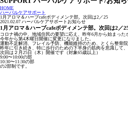
SUPPORT
ハーバルケアサポート/お知ら
HOME
ハーバルケアサポート
1月アロマ＆ハーブcafeボディメンテ部。次回は2／25
2021.02.07
ハーバルケアサポート
お知らせ
1月アロマ＆ハーブcafeボディメンテ部。次回は2／2
コロナ禍の中、地域住民の要望に応え、昨年6月から始まった
今年から第4木曜日開催に変更になりました。
運動不足解消、フレイル予防、機能維持のため、とくら整骨院
昨年に引き続き、特に歩行のための下半身の筋肉を意識して、
次回は２月25日（木）開催です（対象65歳以上）
9:00〜10:00の部
10:30〜11:30の部
の2部制です。