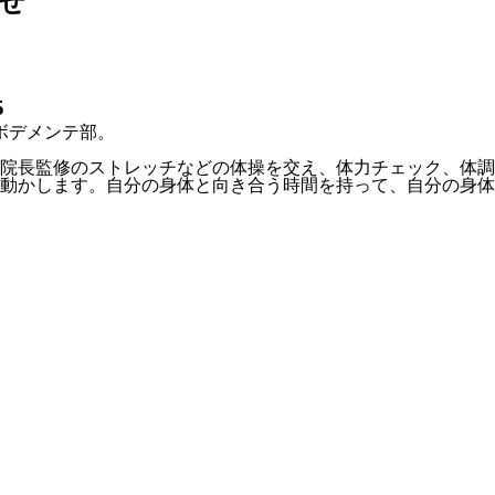
せ
5
ボデメンテ部。
院長監修のストレッチなどの体操を交え、体力チェック、体調
動かします。自分の身体と向き合う時間を持って、自分の身体