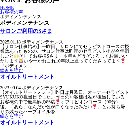
VOICE
お客様の声
HOME
お客様の声
ボディメンテナンス
ボディメンテナンス
サロンご利用のSさま
2025.01.18
ボディメンテナンス
【サロン仕事始め】一昨日、サロンにてセラピストコースの授
業はあったものの、サロン仕事は昨夜のセラピスト梢が今年初
しごと
そしてお客様Sさま。本年もどうぞよろしくお願いい
たします
いやーかれこれ10年以上通ってくださってます
『ボディメン...
続きを読む
オイルトリートメント
2023.09.04
ボディメンテナンス
【オイルトリートメント】昨日は月曜日。オーナーセラピスト
SYUKUKO担当日でした。昨日のお客様は私が担当している
お客様の中で最高齢の86歳
オブリビオンコース（90分）
後、「あら、なんだか色が白くなったみたい
」とお持ち帰
りの残ったハーブオイルを...
続きを読む
オイルトリートメント