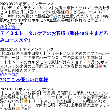
2023.08.29
ボディメンテナンス
【ボディメンテナンスサロン】先週土曜日のサロンご予約セラ
ピスト梢と月に1度のメンテのお客様
まどろみコース（70
分）#幸せのお裾分け新婚旅行
のお土産いただきました♪#美
肌#ツヤツヤ#幸せホルモン#血流改善#信頼されるセラピストそ
して私オーナ...
続きを読む
７／３１トータルケアのお客様（整体40分
まどろ
みコース70分）
2023.07.31
ボディメンテナンス
【12回目のお誕生日割り】トリートメントの後のアフターハー
ブティーは、この季節ハーブシロップの炭酸割り
本日は、
すももベースのカルダモンで風味づけをチョイス
月1のボデ
ィメンテの来月のご予約日はちょうどお客様のお誕生日
お
誕生日割引きのオブ...
続きを読む
7/3こころ優しいお客様
2023.07.03
ボディメンテナンス
【こころ優しいお客様】毎月第1月曜日にご予約いただいてい
るお客様をお迎えして、トリートメント。いつもと様子が違い
浮かないお顔
トリートメント中のお話で、その理由がわか
り、トリートメントが終わる頃、不意に上半身起き上がってき
たお客様
「今日...