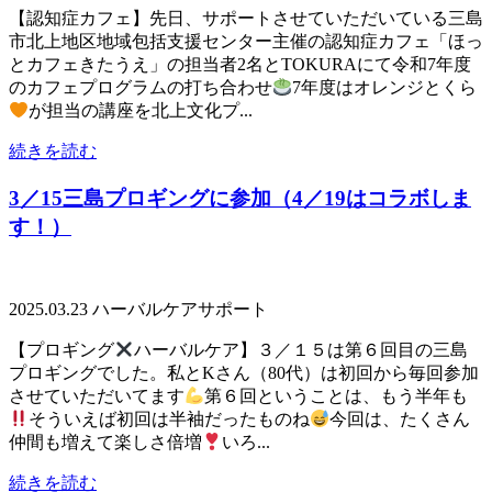
【認知症カフェ】先日、サポートさせていただいている三島
市北上地区地域包括支援センター主催の認知症カフェ「ほっ
とカフェきたうえ」の担当者2名とTOKURAにて令和7年度
のカフェプログラムの打ち合わせ
7年度はオレンジとくら
が担当の講座を北上文化プ...
続きを読む
3／15三島プロギングに参加（4／19はコラボしま
す！）
2025.03.23
ハーバルケアサポート
【プロギング
ハーバルケア】３／１５は第６回目の三島
プロギングでした。私とKさん（80代）は初回から毎回参加
させていただいてます
第６回ということは、もう半年も
そういえば初回は半袖だったものね
今回は、たくさん
仲間も増えて楽しさ倍増
いろ...
続きを読む