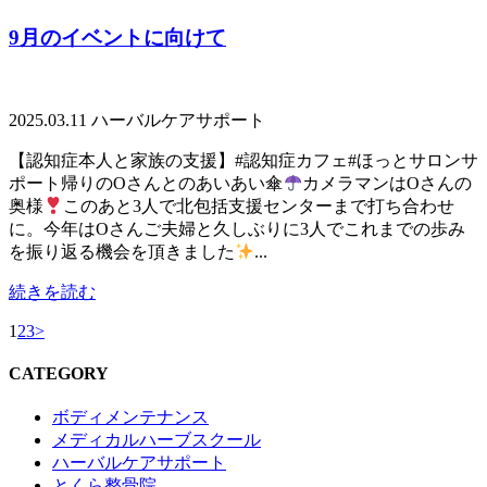
9月のイベントに向けて
2025.03.11
ハーバルケアサポート
【認知症本人と家族の支援】#認知症カフェ#ほっとサロンサ
ポート帰りのOさんとのあいあい傘
カメラマンはOさんの
奥様
このあと3人で北包括支援センターまで打ち合わせ
に。今年はOさんご夫婦と久しぶりに3人でこれまでの歩み
を振り返る機会を頂きました
...
続きを読む
1
2
3
>
CATEGORY
ボディメンテナンス
メディカルハーブスクール
ハーバルケアサポート
とくら整骨院