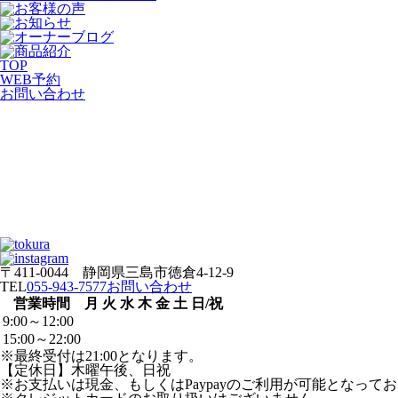
TOP
WEB
予約
お問い合わせ
〒411-0044 静岡県三島市徳倉4-12-9
TEL
055-943-7577
お問い合わせ
営業時間
月
火
水
木
金
土
日/祝
9:00～12:00
15:00～22:00
※最終受付は21:00となります。
【定休日】木曜午後、日祝
※お支払いは現金、もしくはPaypayのご利用が可能となって