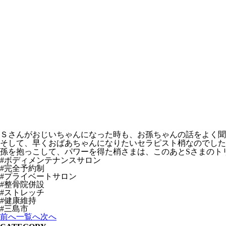
Ｓさんがおじいちゃんになった時も、お孫ちゃんの話をよく聞
そして、早くおばあちゃんになりたいセラピスト梢なのでした
孫を抱っこして、パワーを得た梢さまは、このあとSさまのト
#ボディメンテナンスサロン
#完全予約制
#プライベートサロン
#整骨院併設
#ストレッチ
#健康維持
#三島市
前へ
一覧へ
次へ