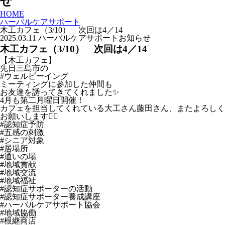
せ
HOME
ハーバルケアサポート
木工カフェ（3/10） 次回は4／14
2025.03.11
ハーバルケアサポート
お知らせ
木工カフェ（3/10） 次回は4／14
【木工カフェ】
先日三島市の
#ウェルビーイング
ミーティングに参加した仲間も
お友達を誘ってきてくれました✨
4月も第二月曜日開催！
カフェを担当してくれている大工さん藤田さん、またよろしく
お願いします🙋‍♀️
#認知症予防
#五感の刺激
#シニア対象
#居場所
#通いの場
#地域貢献
#地域交流
#地域福祉
#認知症サポーターの活動
#認知症サポーター養成講座
#ハーバルケアサポート協会
#地域協働
#根継商店