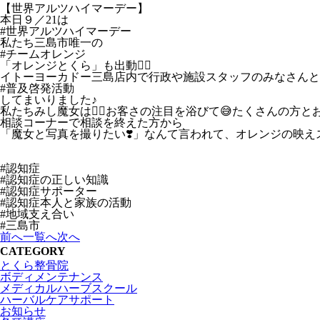
【世界アルツハイマーデー】
本日９／21は
#世界アルツハイマーデー
私たち三島市唯一の
#チームオレンジ
「オレンジとくら」も出動🙋‍♀️
イトーヨーカドー三島店内で行政や施設スタッフのみなさんと
#普及啓発活動
してまいりました♪
私たちみし魔女は🧙‍♀️お客さの注目を浴びて😅たくさんの方
相談コーナーで相談を終えた方から
「魔女と写真を撮りたい❣️」なんて言われて、オレンジの映え
#認知症
#認知症の正しい知識
#認知症サポーター
#認知症本人と家族の活動
#地域支え合い
#三島市
前へ
一覧へ
次へ
CATEGORY
とくら整骨院
ボディメンテナンス
メディカルハーブスクール
ハーバルケアサポート
お知らせ