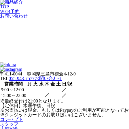
TOP
WEB
予約
お問い合わせ
〒411-0044 静岡県三島市徳倉4-12-9
TEL
055-943-7577
お問い合わせ
営業時間
月
火
水
木
金
土
日/祝
9:00～12:00
15:00～22:00
※最終受付は21:00となります。
【定休日】木曜午後、日祝
※お支払いは現金、もしくはPaypayのご利用が可能となって
※クレジットカードのお取り扱いはございません。
コンセプト
スタッフ
店舗紹介