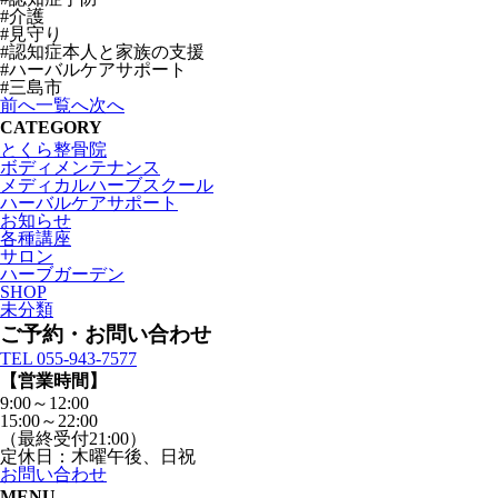
#介護
#見守り
#認知症本人と家族の支援
#ハーバルケアサポート
#三島市
前へ
一覧へ
次へ
CATEGORY
とくら整骨院
ボディメンテナンス
メディカルハーブスクール
ハーバルケアサポート
お知らせ
各種講座
サロン
ハーブガーデン
SHOP
未分類
ご予約・お問い合わせ
TEL 055-943-7577
【営業時間】
9:00～12:00
15:00～22:00
（最終受付21:00）
定休日：木曜午後、日祝
お問い合わせ
MENU