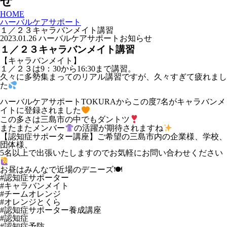
せ
HOME
ハーバルケアサポート
１／２３キャラバンメイト講習
2023.01.26
ハーバルケアサポート
お知らせ
１／２３キャラバンメイト講習
【キャラバンメイト】
１／２３は9：30から16:30まで講習。
久々に多勢集まってのリアル講習ですが、久々すぎて疲れまし
た
ハーバルケアサポートTOKURAからこの度7名がキャラバンメ
イトに登録されました
この多さは三島市の中でもダントツ
またまたメンバー
の活躍が期待されますね
【認知症サポーター講座】ご希望の三島市内の企業様、学校、
団体様、
5名以上で出張いたしますのでお気軽にお問い合わせください
お昼はみんなで近場のデニーズ🍽
#認知症サポーター
#キャラバンメイト
#チームオレンジ
#オレンジとくら
#認知症サポーター養成講座
#認知症
#認知症予防