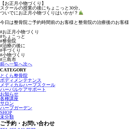
【お正月小物づくり】
スクールの授業の後にちょこっと30分。
ついでにお正月小物づくりはいかが？
今日は整骨院ご予約時間前のお客様と整骨院の治療後のお客様
#お正月小物づくり
#ちょこっと
#整骨院
#治療の後に
#手づくり
#小物づくり
#三島市
前へ
一覧へ
次へ
CATEGORY
とくら整骨院
ボディメンテナンス
メディカルハーブスクール
ハーバルケアサポート
お知らせ
各種講座
サロン
ハーブガーデン
SHOP
未分類
ご予約・お問い合わせ