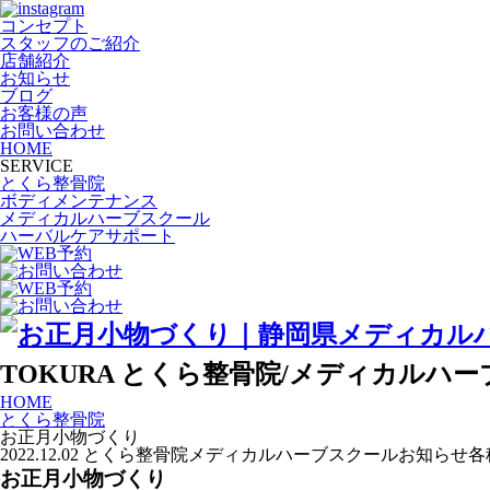
コンセプト
スタッフのご紹介
店舗紹介
お知らせ
ブログ
お客様の声
お問い合わせ
HOME
SERVICE
とくら整骨院
ボディメンテナンス
メディカルハーブスクール
ハーバルケアサポート
TOKURA
とくら整骨院/メディカルハー
HOME
とくら整骨院
お正月小物づくり
2022.12.02
とくら整骨院
メディカルハーブスクール
お知らせ
各
お正月小物づくり