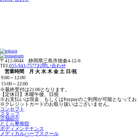
〒411-0044 静岡県三島市徳倉4-12-9
TEL
055-943-7577
お問い合わせ
営業時間
月
火
水
木
金
土
日/祝
9:00～12:00
15:00～22:00
※最終受付は21:00となります。
【定休日】木曜午後、日祝
※お支払いは現金、もしくはPaypayのご利用が可能となって
※クレジットカードのお取り扱いはございません。
コンセプト
スタッフ
店舗紹介
とくら整骨院
ボディメンテナンス
メディカルハーブスクール