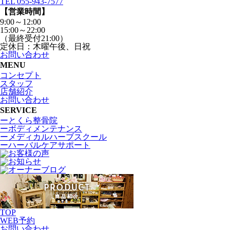
TEL 055-943-7577
【営業時間】
9:00～12:00
15:00～22:00
（最終受付21:00）
定休日：木曜午後、日祝
お問い合わせ
MENU
コンセプト
スタッフ
店舗紹介
お問い合わせ
SERVICE
ーとくら整骨院
ーボディメンテナンス
ーメディカルハーブスクール
ーハーバルケアサポート
TOP
WEB
予約
お問い合わせ