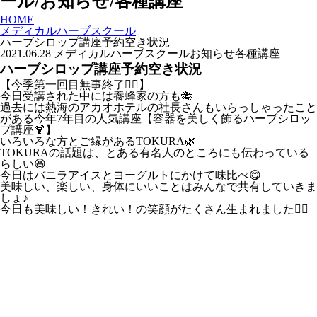
ール/お知らせ/各種講座
HOME
メディカルハーブスクール
ハーブシロップ講座予約空き状況
2021.06.28
メディカルハーブスクール
お知らせ
各種講座
ハーブシロップ講座予約空き状況
【今季第一回目無事終了🙆‍♀️】
今日受講された中には養蜂家の方も🐝
過去には熱海のアカオホテルの社長さんもいらっしゃったこと
がある今年7年目の人気講座【容器を美しく飾るハーブシロッ
プ講座🍹】
いろいろな方とご縁があるTOKURA🌿
TOKURAの話題は、とある有名人のところにも伝わっている
らしい😆
今日はバニラアイスとヨーグルトにかけて味比べ😋
美味しい、楽しい、身体にいいことはみんなで共有していきま
しょ♪
今日も美味しい！きれい！の笑顔がたくさん生まれました🙋‍♀️