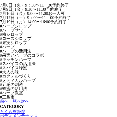
7月6日（火）9：30〜11：30予約終了
7月9日（金）9:30〜11:30予約終了
7月16日（金）9:00〜11:00お一人可
7月17日（土）9：00〜11：00予約終了
7月19日（月）14:00〜16:00予約終了
#ハーブシロップ
#ハーブサワー
#梅シロップ
#ローズシロップ
#果実シロップ
#ハーブ
#ハーブの活用法
#果実とハーブのコラボ
#キッチンハーブ
#スパイスの活用法
#スパイス蜂蜜
#大人の味
#カクテルづくり
#メディカルハーブ
#五感の刺激
#蜂蜜の活用法
#ハーブ教室
#三島市
前へ
一覧へ
次へ
CATEGORY
とくら整骨院
ボディメンテナンス