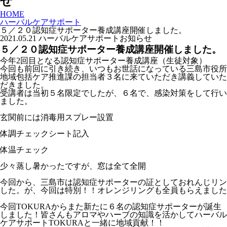
せ
HOME
ハーバルケアサポート
５／２０認知症サポーター養成講座開催しました。
2021.05.21
ハーバルケアサポート
お知らせ
５／２０認知症サポーター養成講座開催しました。
今年2回目となる認知症サポーター養成講座（生徒対象）
今回も前回に引き続き、いつもお世話になっている三島市役所
地域包括ケア推進課の担当者３名に来ていただき講義していた
だきました。
受講者は当初５名限定でしたが、６名で、感染対策をして行い
ました。
玄関前には消毒用スプレー設置
体調チェックシート記入
体温チェック
少々蒸し暑かったですが、窓は全て全開
今回から、三島市は認知症サポーターの証としておれんじリン
した。が、今回は特別！！オレンジリングも全員もらえました
今回TOKURAからまた新たに６名の認知症サポーターが誕生
しました！皆さんもアロマやハーブの知識を活かしてハーバル
ケアサポートTOKURAと一緒に地域貢献！！