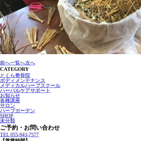
前へ
一覧へ
次へ
CATEGORY
とくら整骨院
ボディメンテナンス
メディカルハーブスクール
ハーバルケアサポート
お知らせ
各種講座
サロン
ハーブガーデン
SHOP
未分類
ご予約・お問い合わせ
TEL 055-943-7577
【営業時間】