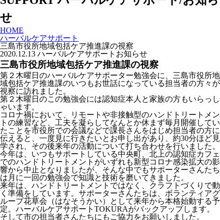
SUPPORT
ハーバルケアサポート/お知ら
せ
HOME
ハーバルケアサポート
三島市役所地域包括ケア推進課の視察
2020.12.13
ハーバルケアサポート
お知らせ
三島市役所地域包括ケア推進課の視察
第２木曜日のハーバルケアサポーター勉強会に、三島市役所地
域包括ケア推進課のいつもお世話になっている担当者の方々が
視察に訪れました。
第２木曜日のこの勉強会には認知症本人と家族の方もいらっし
ゃいます。
コロナ禍において、リモートや非接触型のハンドトリートメン
トの練習など、工夫を凝らしてなんとか休まず毎月開催してい
たことを市役所での会議などで課長さんをはじめ担当者の方に
伝えると、一度見に行きたいとお申し出があり、約30分ほど見
学され、その後来年の活動について打ち合わせを行いました。
今年は、いつもサポートしている中央町、北上の認知症カフェ
でのハンドトリートメントがいずれも新型コロナ感染拡大の影
響から中止となりましたが、そんな中でもサポーターさんたち
は月に一回の勉強会で知識と技術を磨いてきました。
来年は、ハンドトリートメントではなく、クラフトづくりで動
く準備をしています。サポーターさんたちは、ボランティアグ
ループ花草会（はなそうかい）として来年から本格始動する予
定。ハーバルケアサポートTOKURAがバックアップします。
そして市の担当者さんたちにもご協力をお願いしました。