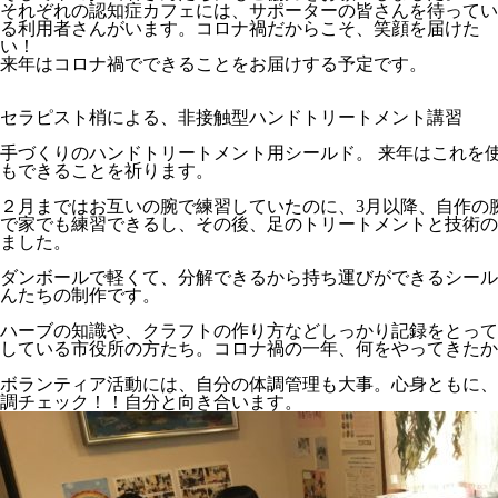
それぞれの認知症カフェには、サポーターの皆さんを待ってい
る利用者さんがいます。コロナ禍だからこそ、笑顔を届けた
い！
来年はコロナ禍でできることをお届けする予定です。
セラピスト梢による、非接触型ハンドトリートメント講習
手づくりのハンドトリートメント用シールド。 来年はこれを
もできることを祈ります。
２月まではお互いの腕で練習していたのに、3月以降、自作の
で家でも練習できるし、その後、足のトリートメントと技術の
ました。
ダンボールで軽くて、分解できるから持ち運びができるシール
んたちの制作です。
ハーブの知識や、クラフトの作り方などしっかり記録をとって
している市役所の方たち。コロナ禍の一年、何をやってきたか
ボランティア活動には、自分の体調管理も大事。心身ともに、
調チェック！！自分と向き合います。