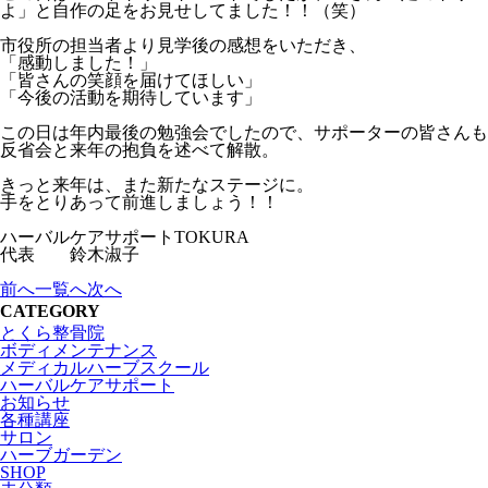
よ」と自作の足をお見せしてました！！（笑）
市役所の担当者より見学後の感想をいただき、
「感動しました！」
「皆さんの笑顔を届けてほしい」
「今後の活動を期待しています」
この日は年内最後の勉強会でしたので、サポーターの皆さんも
反省会と来年の抱負を述べて解散。
きっと来年は、また新たなステージに。
手をとりあって前進しましょう！！
ハーバルケアサポートTOKURA
代表 鈴木淑子
前へ
一覧へ
次へ
CATEGORY
とくら整骨院
ボディメンテナンス
メディカルハーブスクール
ハーバルケアサポート
お知らせ
各種講座
サロン
ハーブガーデン
SHOP