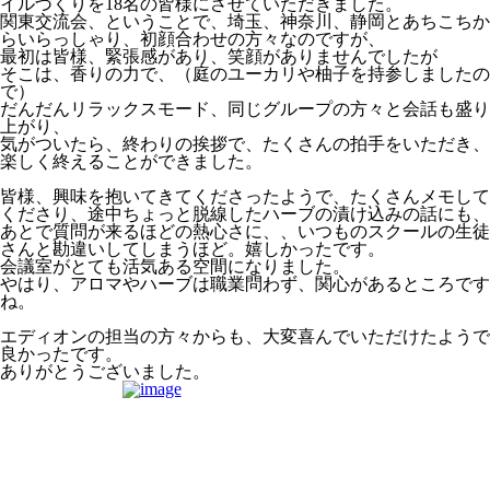
イルづくりを18名の皆様にさせていただきました。
関東交流会、ということで、埼玉、神奈川、静岡とあちこちか
らいらっしゃり、初顔合わせの方々なのですが、
最初は皆様、緊張感があり、笑顔がありませんでしたが
そこは、香りの力で、（庭のユーカリや柚子を持参しましたの
で）
だんだんリラックスモード、同じグループの方々と会話も盛り
上がり、
気がついたら、終わりの挨拶で、たくさんの拍手をいただき、
楽しく終えることができました。
皆様、興味を抱いてきてくださったようで、たくさんメモして
くださり、途中ちょっと脱線したハーブの漬け込みの話にも、
あとで質問が来るほどの熱心さに、、いつものスクールの生徒
さんと勘違いしてしまうほど。嬉しかったです。
会議室がとても活気ある空間になりました。
やはり、アロマやハーブは職業問わず、関心があるところです
ね。
エディオンの担当の方々からも、大変喜んでいただけたようで
良かったです。
ありがとうございました。