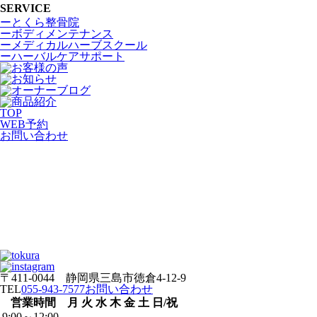
SERVICE
ーとくら整骨院
ーボディメンテナンス
ーメディカルハーブスクール
ーハーバルケアサポート
TOP
WEB
予約
お問い合わせ
〒411-0044 静岡県三島市徳倉4-12-9
TEL
055-943-7577
お問い合わせ
営業時間
月
火
水
木
金
土
日/祝
9:00～12:00