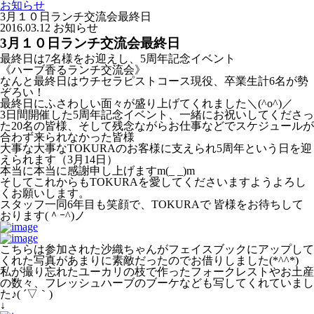
お知らせ
3月１０日ランチ交流会最終日
2016.03.12
お知らせ
3月１０日ランチ交流会最終日
最終日は7名様をお迎えし、5周年記念イベント
《ハーブ香るランチ交流会》
なんと最終日はウチセラピストコース現役、卒業生計6名が勢
ぞろい！
最終日にふさわしい面々が盛り上げてくれました＼(^o^)／
3日間開催した5周年記念イベント、一緒にお祝いしてくださっ
た20名の皆様、そして残念ながらお仕事などでスケジュールが
合わず来られなかった皆様
大事な大事なTOKURAのお客様に支えられ5周年という日を迎
えられます（3月14日）
本当に本当に感謝申し上げますm(_ _)m
そしてこれからもTOKURAを愛してくださいますようよろし
くお願いします。
スタッフ一同6年目も笑顔で、TOKURAで 皆様をお待ちして
おります(＾ｰ^)ノ
こちらは参加された沙織ちゃんがフェイスブックにアップして
くれた写真があまりに素敵だったのでお借りしました(*^^*)
私が撮り忘れたユーカリの枝で作ったフォークレストやお土産
の数々、フレッシュハーブのブーケなども写してくれていまし
た♪( ´▽｀)
↓