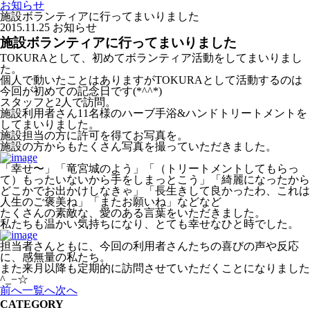
お知らせ
施設ボランティアに行ってまいりました
2015.11.25
お知らせ
施設ボランティアに行ってまいりました
TOKURAとして、初めてボランティア活動をしてまいりまし
た。
個人で動いたことはありますがTOKURAとして活動するのは
今回が初めての記念日です(*^^*)
スタッフと2人で訪問。
施設利用者さん11名様のハーブ手浴&ハンドトリートメントを
してまいりました。
施設担当の方に許可を得てお写真を。
施設の方からもたくさん写真を撮っていただきました。
「幸せ〜」「竜宮城のよう」「（トリートメントしてもらっ
て）もったいないから手をしまっとこう」「綺麗になったから
どこかでお出かけしなきゃ」「長生きして良かったわ、これは
人生のご褒美ね」「またお願いね」などなど
たくさんの素敵な、愛のある言葉をいただきました。
私たちも温かい気持ちになり、とても幸せなひと時でした。
担当者さんともに、今回の利用者さんたちの喜びの声や反応
に、感無量の私たち。
また来月以降も定期的に訪問させていただくことになりました
^_−☆
前へ
一覧へ
次へ
CATEGORY