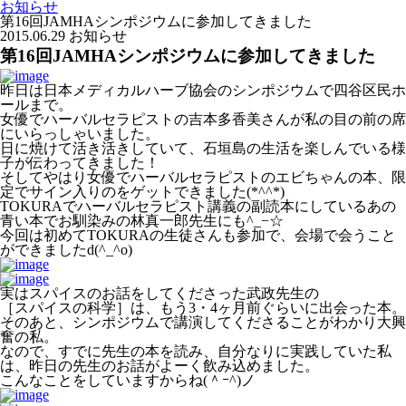
お知らせ
第16回JAMHAシンポジウムに参加してきました
2015.06.29
お知らせ
第16回JAMHAシンポジウムに参加してきました
昨日は日本メディカルハーブ協会のシンポジウムで四谷区民ホ
ールまで。
女優でハーバルセラピストの吉本多香美さんが私の目の前の席
にいらっしゃいました。
日に焼けて活き活きしていて、石垣島の生活を楽しんでいる様
子が伝わってきました！
そしてやはり女優でハーバルセラピストのエビちゃんの本、限
定でサイン入りのをゲットできました(*^^*)
TOKURAでハーバルセラピスト講義の副読本にしているあの
青い本でお馴染みの林真一郎先生にも^_−☆
今回は初めてTOKURAの生徒さんも参加で、会場で会うこと
ができましたd(^_^o)
実はスパイスのお話をしてくださった武政先生の
［スパイスの科学］は、もう3・4ヶ月前ぐらいに出会った本。
そのあと、シンポジウムで講演してくださることがわかり大興
奮の私。
なので、すでに先生の本を読み、自分なりに実践していた私
は、昨日の先生のお話がよーく飲み込めました。
こんなことをしていますからね(＾ｰ^)ノ