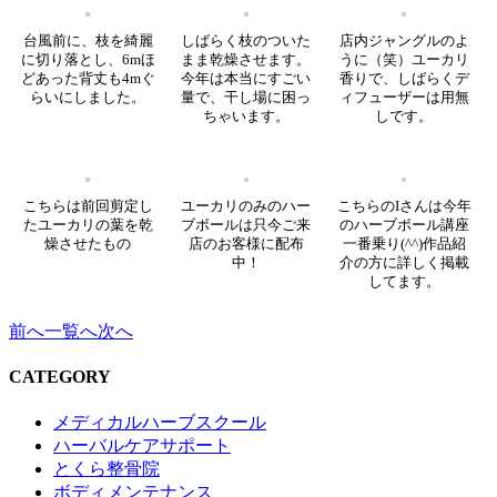
台風前に、枝を綺麗
しばらく枝のついた
店内ジャングルのよ
に切り落とし、6mほ
まま乾燥させます。
うに（笑）ユーカリ
どあった背丈も4mぐ
今年は本当にすごい
香りで、しばらくデ
らいにしました。
量で、干し場に困っ
ィフューザーは用無
ちゃいます。
しです。
こちらは前回剪定し
ユーカリのみのハー
こちらのIさんは今年
たユーカリの葉を乾
ブボールは只今ご来
のハーブボール講座
燥させたもの
店のお客様に配布
一番乗り(^^)作品紹
中！
介の方に詳しく掲載
してます。
前へ
一覧へ
次へ
CATEGORY
メディカルハーブスクール
ハーバルケアサポート
とくら整骨院
ボディメンテナンス